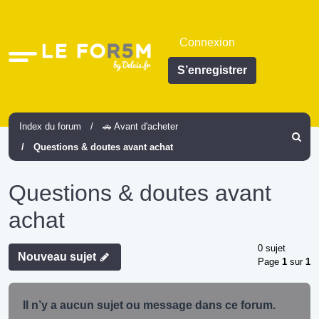
Connexion
Accès
S’enregistrer
rapide
Index du forum
🚗 Avant d'acheter
Recher
Questions & doutes avant achat
Questions & doutes avant
achat
0 sujet
Nouveau sujet
Page
1
sur
1
Il n’y a aucun sujet ou message dans ce forum.