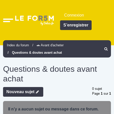
Connexion
Accès
S’enregistrer
rapide
Index du forum
🚗 Avant d'acheter
Recher
Questions & doutes avant achat
Questions & doutes avant
achat
0 sujet
Nouveau sujet
Page
1
sur
1
Il n’y a aucun sujet ou message dans ce forum.