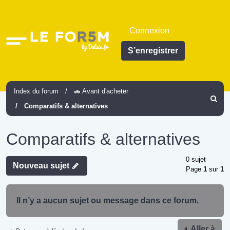
Connexion
Accès
S’enregistrer
rapide
Index du forum
🚗 Avant d'acheter
Recher
Comparatifs & alternatives
Comparatifs & alternatives
0 sujet
Nouveau sujet
Page
1
sur
1
Il n’y a aucun sujet ou message dans ce forum.
Aller à