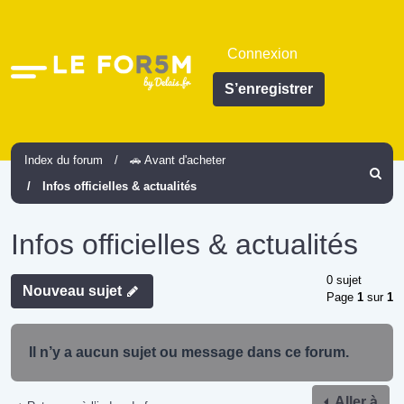
Connexion
Accès
S’enregistrer
rapide
Index du forum
🚗 Avant d'acheter
Recher
Infos officielles & actualités
Infos officielles & actualités
0 sujet
Nouveau sujet
Page
1
sur
1
Il n’y a aucun sujet ou message dans ce forum.
Aller à