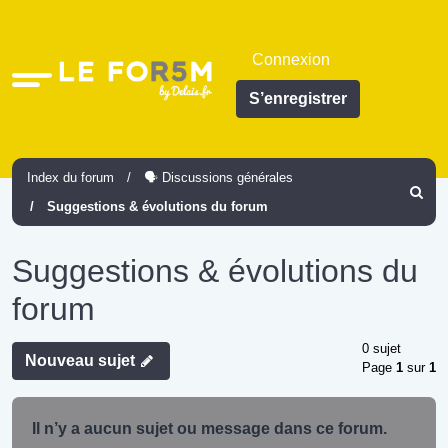
Connexion
Accès
S’enregistrer
rapide
Index du forum
🗣️ Discussions générales
Recher
Suggestions & évolutions du forum
Suggestions & évolutions du
forum
0 sujet
Nouveau sujet
Page
1
sur
1
Il n’y a aucun sujet ou message dans ce forum.