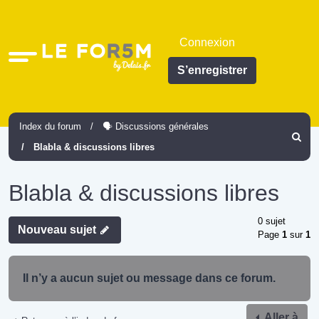
Connexion
Accès
S’enregistrer
rapide
Index du forum
🗣️ Discussions générales
Recher
Blabla & discussions libres
Blabla & discussions libres
0 sujet
Nouveau sujet
Page
1
sur
1
Il n’y a aucun sujet ou message dans ce forum.
Aller à