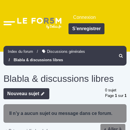
Connexion
Accès
S’enregistrer
rapide
Index du forum
🗣️ Discussions générales
Recher
Blabla & discussions libres
Blabla & discussions libres
0 sujet
Nouveau sujet
Page
1
sur
1
Il n’y a aucun sujet ou message dans ce forum.
Aller à