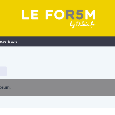
nces & avis
forum.