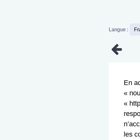
Langue :
En ac
« nou
« htt
respo
n’acc
les c