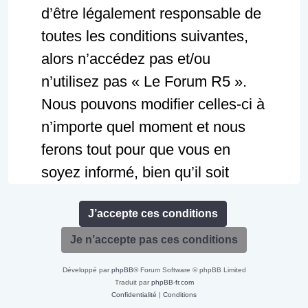
d’être légalement responsable de
toutes les conditions suivantes,
alors n’accédez pas et/ou
n’utilisez pas « Le Forum R5 ».
Nous pouvons modifier celles-ci à
n’importe quel moment et nous
ferons tout pour que vous en
soyez informé, bien qu’il soit
prudent de vérifier régulièrement
celles-ci par vous-même. Si vous
continuez d’utiliser « Le Forum
R5 » alors que des changements
Développé par
phpBB
® Forum Software © phpBB Limited
ont été effectués, vous acceptez
Traduit par
phpBB-fr.com
Confidentialité
|
Conditions