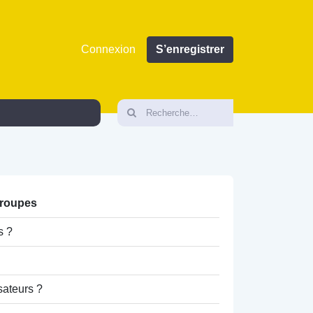
Connexion
S’enregistrer
groupes
s ?
sateurs ?